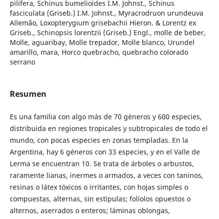
pilifera, Schinus bumelioides I.M. Johnst., Schinus
fasciculata (Griseb.) I.M. Johnst., Myracrodruon urundeuva
Allemão, Loxopterygium grisebachii Hieron. & Lorentz ex
Griseb., Schinopsis lorentzii (Griseb.) Engl., molle de beber,
Molle, aguaribay, Molle trepador, Molle blanco, Urundel
amarillo, mara, Horco quebracho, quebracho colorado
serrano
Resumen
Es una familia con algo más de 70 géneros y 600 especies,
distribuida en regiones tropicales y subtropicales de todo el
mundo, con pocas especies en zonas templadas. En la
Argentina, hay 6 géneros con 33 especies, y en el Valle de
Lerma se encuentran 10. Se trata de árboles o arbustos,
raramente lianas, inermes o armados, a veces con taninos,
resinas o látex tóxicos o irritantes, con hojas simples o
compuestas, alternas, sin estipulas; folíolos opuestos o
alternos, aserrados o enteros; láminas oblongas,