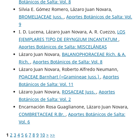
Botánicos de Salta: Vol. 8
Silvia E. Gómez Romero, Lázaro Juan Novara,
BROMELIACEAE Juss.
,
Aportes Botánicos de Salta: Vol.
9
I. D. Lucena, Lázaro Juan Novara, A. R. Cuezzo,
LOS
EJEMPLARES TI´PO DE ERYNGIUM INCANTATUM
,
Aportes Botánicos de Salta: MISCELÁNEAS
Lázaro Juan Novara,
BALANOPHORACEAE Rich. & A.
Rich.
,
Aportes Botánicos de Salta: Vol. 8
Lázaro Juan Novara, Roberto Alfredo Neumann,
POACEAE Barnhart (=Gramineae Juss.)
,
Aportes
Botánicos de Salta: Vol. 11
Lázaro Juan Novara,
ROSACEAE Juss.
,
Aportes
Botánicos de Salta: Vol. 2
Encarnación Rosa Guaglianone, Lázaro Juan Novara,
COMBRETACEAE R.Br.
,
Aportes Botánicos de Salta:
Vol. 6
1
2
3
4
5
6
7
8
9
10
>
>>