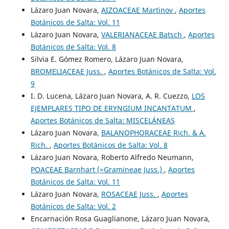
Lázaro Juan Novara,
AIZOACEAE Martinov
,
Aportes
Botánicos de Salta: Vol. 11
Lázaro Juan Novara,
VALERIANACEAE Batsch
,
Aportes
Botánicos de Salta: Vol. 8
Silvia E. Gómez Romero, Lázaro Juan Novara,
BROMELIACEAE Juss.
,
Aportes Botánicos de Salta: Vol.
9
I. D. Lucena, Lázaro Juan Novara, A. R. Cuezzo,
LOS
EJEMPLARES TI´PO DE ERYNGIUM INCANTATUM
,
Aportes Botánicos de Salta: MISCELÁNEAS
Lázaro Juan Novara,
BALANOPHORACEAE Rich. & A.
Rich.
,
Aportes Botánicos de Salta: Vol. 8
Lázaro Juan Novara, Roberto Alfredo Neumann,
POACEAE Barnhart (=Gramineae Juss.)
,
Aportes
Botánicos de Salta: Vol. 11
Lázaro Juan Novara,
ROSACEAE Juss.
,
Aportes
Botánicos de Salta: Vol. 2
Encarnación Rosa Guaglianone, Lázaro Juan Novara,