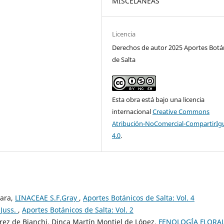
MISCELÁNEAS
Licencia
Derechos de autor 2025 Aportes Botá
de Salta
Esta obra está bajo una licencia
internacional
Creative Commons
Atribución-NoComercial-CompartirIg
4.0
.
vara,
LINACEAE S.F.Gray
,
Aportes Botánicos de Salta: Vol. 4
Juss.
,
Aportes Botánicos de Salta: Vol. 2
érez de Bianchi, Dinca Martín Montiel de López,
FENOLOGÍA FLORAL