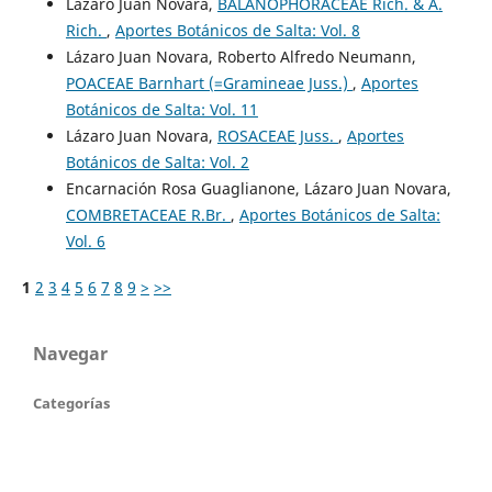
Lázaro Juan Novara,
BALANOPHORACEAE Rich. & A.
Rich.
,
Aportes Botánicos de Salta: Vol. 8
Lázaro Juan Novara, Roberto Alfredo Neumann,
POACEAE Barnhart (=Gramineae Juss.)
,
Aportes
Botánicos de Salta: Vol. 11
Lázaro Juan Novara,
ROSACEAE Juss.
,
Aportes
Botánicos de Salta: Vol. 2
Encarnación Rosa Guaglianone, Lázaro Juan Novara,
COMBRETACEAE R.Br.
,
Aportes Botánicos de Salta:
Vol. 6
1
2
3
4
5
6
7
8
9
>
>>
Navegar
Categorías