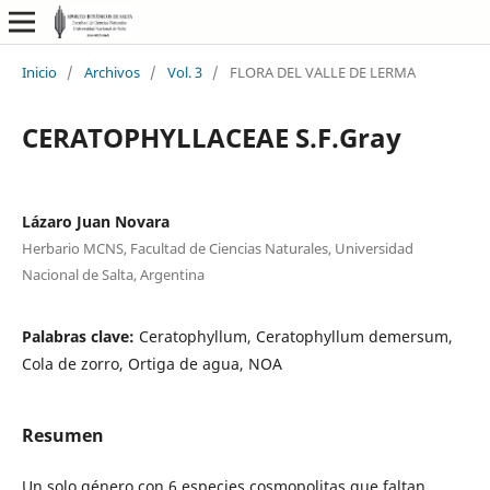
Inicio
/
Archivos
/
Vol. 3
/
FLORA DEL VALLE DE LERMA
CERATOPHYLLACEAE S.F.Gray
Lázaro Juan Novara
Herbario MCNS, Facultad de Ciencias Naturales, Universidad
Nacional de Salta, Argentina
Palabras clave:
Ceratophyllum, Ceratophyllum demersum,
Cola de zorro, Ortiga de agua, NOA
Resumen
Un solo género con 6 especies cosmopolitas que faltan