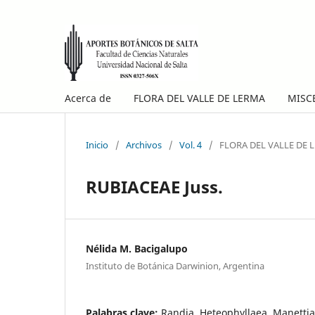
Acerca de
FLORA DEL VALLE DE LERMA
MISC
Inicio
/
Archivos
/
Vol. 4
/
FLORA DEL VALLE DE 
RUBIACEAE Juss.
Nélida M. Bacigalupo
Instituto de Botánica Darwinion, Argentina
Palabras clave:
Randia, Heteophyllaea, Manettia,