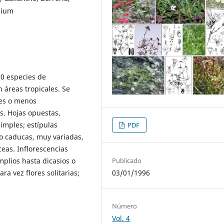
lium
00 especies de
n áreas tropicales. Se
tes o menos
s. Hojas opuestas,
simples; estípulas
PDF
 o caducas, muy variadas,
ceas. Inflorescencias
mplios hasta dicasios o
Publicado
a vez flores solitarias;
03/01/1996
Número
Vol. 4