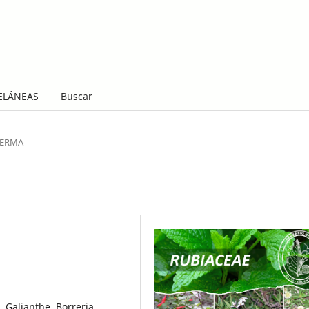
ELÁNEAS
Buscar
LERMA
 Galianthe, Borreria,