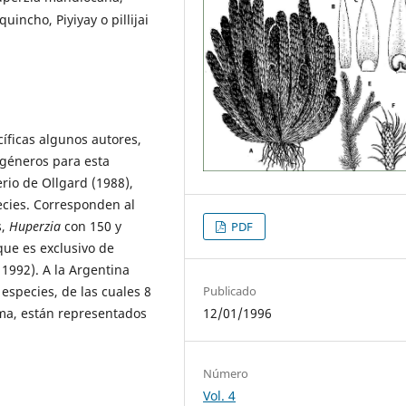
incho, Piyiyay o pillijai
íficas algunos autores,
 géneros para esta
erio de Ollgard (1988),
ecies. Corresponden al
s,
Huperzia
con 150 y
PDF
ue es exclusivo de
 1992). A la Argentina
especies, de las cuales 8
Publicado
rma, están representados
12/01/1996
Número
Vol. 4