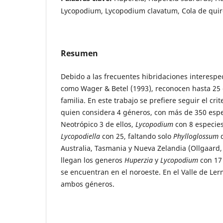
Lycopodium, Lycopodium clavatum, Cola de quirqu
Resumen
Debido a las frecuentes hibridaciones interespec
como Wager & Betel (1993), reconocen hasta 25
familia. En este trabajo se prefiere seguir el crit
quien considera 4 géneros, con más de 350 esp
Neotrópico 3 de ellos,
Lycopodium
con 8 especie
Lycopodiella
con 25, faltando solo
Phylloglossum
q
Australia, Tasmania y Nueva Zelandia (Ollgaard,
llegan los generos
Huperzia
y
Lycopodium
con 17 
se encuentran en el noroeste. En el Valle de Le
ambos géneros.