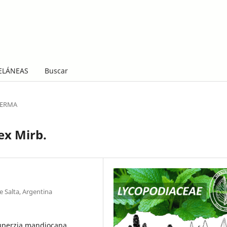
ELÁNEAS
Buscar
LERMA
ex Mirb.
e Salta, Argentina
uperzia mandiocana,