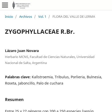
Inicio
/
Archivos
/
Vol. 1
/
FLORA DEL VALLE DE LERMA
ZYGOPHYLLACEAE R.Br.
Lázaro Juan Novara
Herbario MCNS, Facultad de Ciencias Naturales, Universidad
Nacional de Salta, Argentina
Palabras clave:
Kallstroemia, Tribulus, Porlieria, Bulnesia,
Roseta, Jaboncillo, Palo de cuchara
Resumen
Entre 25 y 27 géneros con 200 a 250 especies (según