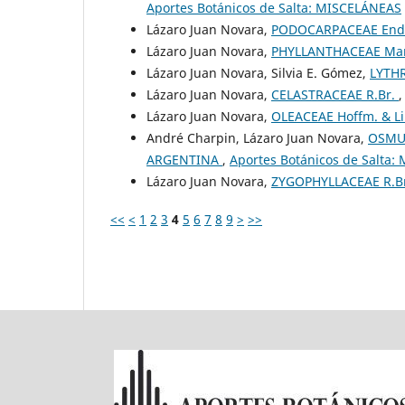
Aportes Botánicos de Salta: MISCELÁNEAS
Lázaro Juan Novara,
PODOCARPACEAE End
Lázaro Juan Novara,
PHYLLANTHACEAE Mar
Lázaro Juan Novara, Silvia E. Gómez,
LYTHR
Lázaro Juan Novara,
CELASTRACEAE R.Br.
Lázaro Juan Novara,
OLEACEAE Hoffm. & L
André Charpin, Lázaro Juan Novara,
OSMUN
ARGENTINA
,
Aportes Botánicos de Salta
Lázaro Juan Novara,
ZYGOPHYLLACEAE R.B
<<
<
1
2
3
4
5
6
7
8
9
>
>>