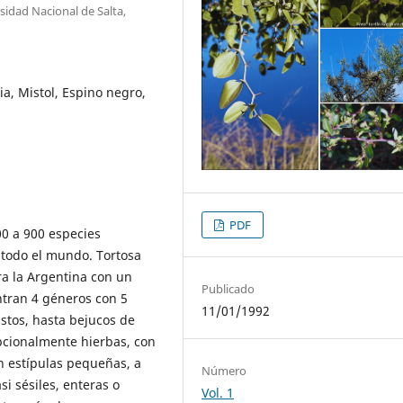
sidad Nacional de Salta,
tia, Mistol, Espino negro,
PDF
00 a 900 especies
 todo el mundo. Tortosa
ra la Argentina con un
Publicado
ntran 4 géneros con 5
11/01/1992
ustos, hasta bejucos de
cepcionalmente hierbas, con
n estípulas pequeñas, a
Número
i sésiles, enteras o
Vol. 1