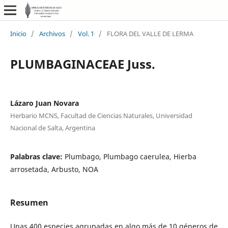
Inicio
/
Archivos
/
Vol. 1
/
FLORA DEL VALLE DE LERMA
PLUMBAGINACEAE Juss.
Lázaro Juan Novara
Herbario MCNS, Facultad de Ciencias Naturales, Universidad
Nacional de Salta, Argentina
Palabras clave:
Plumbago, Plumbago caerulea, Hierba
arrosetada, Arbusto, NOA
Resumen
Unas 400 especies agrupadas en algo más de 10 géneros de