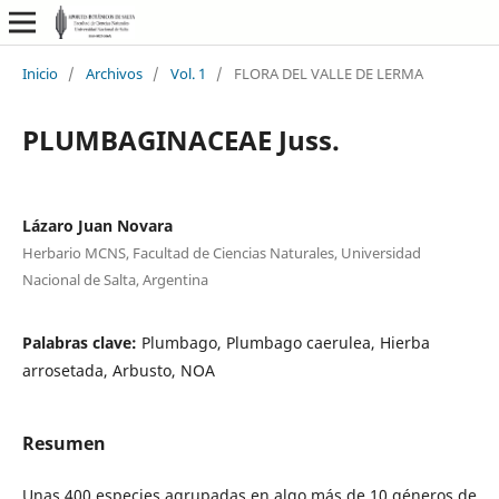
Inicio
/
Archivos
/
Vol. 1
/
FLORA DEL VALLE DE LERMA
PLUMBAGINACEAE Juss.
Lázaro Juan Novara
Herbario MCNS, Facultad de Ciencias Naturales, Universidad
Nacional de Salta, Argentina
Palabras clave:
Plumbago, Plumbago caerulea, Hierba
arrosetada, Arbusto, NOA
Resumen
Unas 400 especies agrupadas en algo más de 10 géneros de