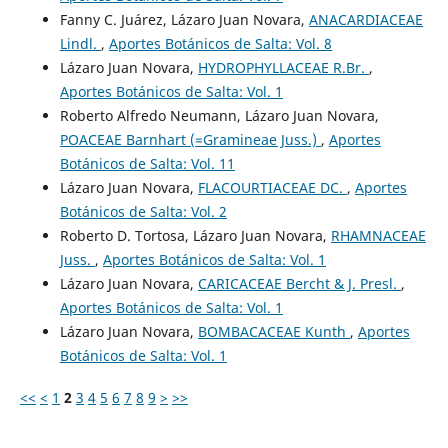
Fanny C. Juárez, Lázaro Juan Novara,
ANACARDIACEAE
Lindl.
,
Aportes Botánicos de Salta: Vol. 8
Lázaro Juan Novara,
HYDROPHYLLACEAE R.Br.
,
Aportes Botánicos de Salta: Vol. 1
Roberto Alfredo Neumann, Lázaro Juan Novara,
POACEAE Barnhart (=Gramineae Juss.)
,
Aportes
Botánicos de Salta: Vol. 11
Lázaro Juan Novara,
FLACOURTIACEAE DC.
,
Aportes
Botánicos de Salta: Vol. 2
Roberto D. Tortosa, Lázaro Juan Novara,
RHAMNACEAE
Juss.
,
Aportes Botánicos de Salta: Vol. 1
Lázaro Juan Novara,
CARICACEAE Bercht & J. Presl.
,
Aportes Botánicos de Salta: Vol. 1
Lázaro Juan Novara,
BOMBACACEAE Kunth
,
Aportes
Botánicos de Salta: Vol. 1
<<
<
1
2
3
4
5
6
7
8
9
>
>>