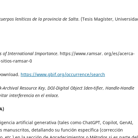
cuerpos leníticos de la provincia de Salta
. (Tesis Magíster, Universida
ds of International Importance
. https://www.ramsar. org/es/acerca-
sitios-ramsar-0
 Download.
https://www.gbif.org/occurrence/search
rk-Archival Resource Key, DOI-Digital Object Iden-tifier, Handle-Handle
itar interferencia en el enlace.
IA)
igencia artificial generativa (tales como ChatGPT, Copilot, GenAI,
us manuscritos, detallando su función específica (corrección
to, etc.) en la sección de Agradecimientos o Métodos si es parte del