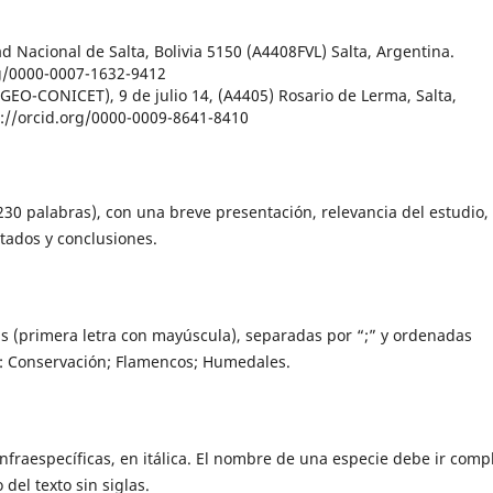
d Nacional de Salta, Bolivia 5150 (A4408FVL) Salta, Argentina.
rg/0000-0007-1632-9412
IGEO-CONICET), 9 de julio 14, (A4405) Rosario de Lerma, Salta,
://orcid.org/0000-0009-8641-8410
30 palabras), con una breve presentación, relevancia del estudio,
ltados y conclusiones.
as (primera letra con mayúscula), separadas por “;” y ordenadas
j.: Conservación; Flamencos; Humedales.
nfraespecíficas, en itálica. El nombre de una especie debe ir comp
del texto sin siglas.