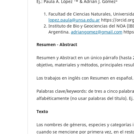
1
2
Ej.: Paula A. López
* & Adrián J. Gómez
Facultad de Ciencias Naturales, Universida
lopez.paula@unsa.edu.ar
https://orcid.o
Instituto de Bio y Geociencias del NOA (IB
Argentina.
adriangomez@gmail.com
https
Resumen - Abstract
Resumen y Abstract en un único párrafo (hasta 2
objetivo, materiales y métodos, principales resu
Los trabajos en inglés con Resumen en español.
Palabras clave/keywords: de tres a cinco palabr
alfabéticamente (no usar palabras del título). E
Texto
Los nombres de géneros, especies y categorías i
cuando se mencione por primera vez, en el resto 