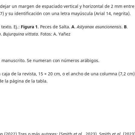
 dejar un margen de espaciado vertical y horizontal de 2 mm entre
) y su identificación con una letra mayúscula (Arial 14, negrita).
texto. Ej.:
Figura 1
. Peces de Salta.
A
.
Astyanax asuncionensis
.
B
.
D
.
Bujurquina vittata
. Fotos: A. Yañez
del manuscrito. Se numeran con números arábigos.
caja de la revista, 15 × 20 cm, o el ancho de una columna (7,2 cm)
 la página de la tabla.
on (2022) Tres o más autores: (Smith
et al.
, 2023), Smith
et al.
(2023