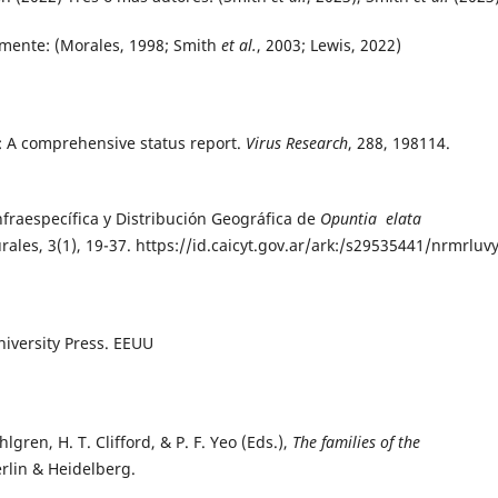
camente: (Morales, 1998; Smith
et al.
, 2003; Lewis, 2022)
e: A comprehensive status report.
Virus Research
, 288, 198114.
 Infraespecífica y Distribución Geográfica de
Opuntia elata
ales, 3(1), 19-37. https://id.caicyt.gov.ar/ark:/s29535441/nrmrluv
niversity Press. EEUU
gren, H. T. Clifford, & P. F. Yeo (Eds.),
The families of the
erlin & Heidelberg.