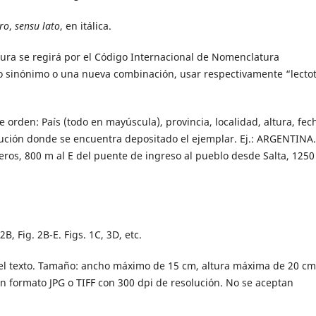
tro
,
sensu lato
, en itálica.
tura se regirá por el Código Internacional de Nomenclatura
vo sinónimo o una nueva combinación, usar respectivamente “lecto
te orden: País (todo en mayúscula), provincia, localidad, altura, fec
itución donde se encuentra depositado el ejemplar. Ej.: ARGENTINA.
ueros, 800 m al E del puente de ingreso al pueblo desde Salta, 125
2B, Fig. 2B-E. Figs. 1C, 3D, etc.
del texto. Tamaño: ancho máximo de 15 cm, altura máxima de 20 cm
formato JPG o TIFF con 300 dpi de resolución. No se aceptan