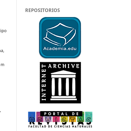
REPOSITORIOS
tipo
ha,
0 m
,