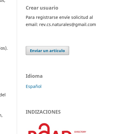
os,
Crear usuario
Para registrarse envíe solicitud al
email: rev.cs.naturales@gmail.com
os).
Enviar un artículo
Idioma
Español
del
INDIZACIONES
n,