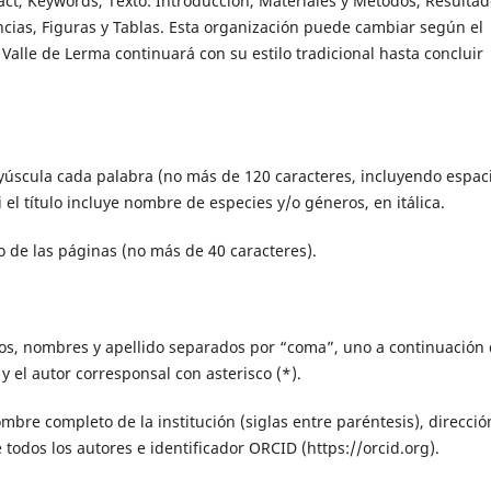
act, Keywords, Texto: Introducción, Materiales y Métodos, Resultad
cias, Figuras y Tablas. Esta organización puede cambiar según el
l Valle de Lerma continuará con su estilo tradicional hasta concluir
mayúscula cada palabra (no más de 120 caracteres, incluyendo espaci
i el título incluye nombre de especies y/o géneros, en itálica.
 de las páginas (no más de 40 caracteres).
os, nombres y apellido separados por “coma”, uno a continuación 
 y el autor corresponsal con asterisco (*).
mbre completo de la institución (siglas entre paréntesis), direcció
e todos los autores e identificador ORCID (https://orcid.org).