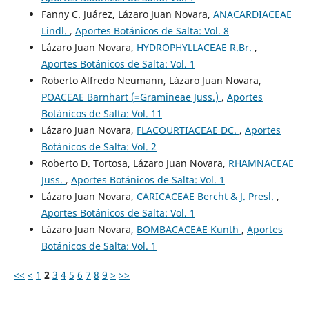
Fanny C. Juárez, Lázaro Juan Novara,
ANACARDIACEAE
Lindl.
,
Aportes Botánicos de Salta: Vol. 8
Lázaro Juan Novara,
HYDROPHYLLACEAE R.Br.
,
Aportes Botánicos de Salta: Vol. 1
Roberto Alfredo Neumann, Lázaro Juan Novara,
POACEAE Barnhart (=Gramineae Juss.)
,
Aportes
Botánicos de Salta: Vol. 11
Lázaro Juan Novara,
FLACOURTIACEAE DC.
,
Aportes
Botánicos de Salta: Vol. 2
Roberto D. Tortosa, Lázaro Juan Novara,
RHAMNACEAE
Juss.
,
Aportes Botánicos de Salta: Vol. 1
Lázaro Juan Novara,
CARICACEAE Bercht & J. Presl.
,
Aportes Botánicos de Salta: Vol. 1
Lázaro Juan Novara,
BOMBACACEAE Kunth
,
Aportes
Botánicos de Salta: Vol. 1
<<
<
1
2
3
4
5
6
7
8
9
>
>>